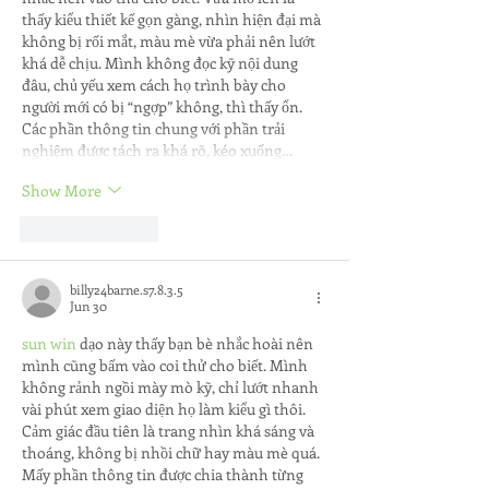
thấy kiểu thiết kế gọn gàng, nhìn hiện đại mà 
không bị rối mắt, màu mè vừa phải nên lướt 
khá dễ chịu. Mình không đọc kỹ nội dung 
đâu, chủ yếu xem cách họ trình bày cho 
người mới có bị “ngợp” không, thì thấy ổn. 
Các phần thông tin chung với phần trải 
nghiệm được tách ra khá rõ, kéo xuống…
Show More
Like
Reply
billy24barne.s7.8.3.5
Jun 30
sun win
 dạo này thấy bạn bè nhắc hoài nên 
mình cũng bấm vào coi thử cho biết. Mình 
không rảnh ngồi mày mò kỹ, chỉ lướt nhanh 
vài phút xem giao diện họ làm kiểu gì thôi. 
Cảm giác đầu tiên là trang nhìn khá sáng và 
thoáng, không bị nhồi chữ hay màu mè quá. 
Mấy phần thông tin được chia thành từng 