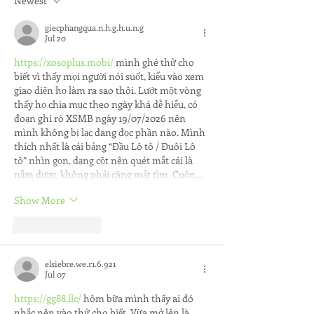
Newest
giecphangqua.n.h.g.h.u.n.g
Jul 20
https://xosoplus.mobi/
 mình ghé thử cho 
biết vì thấy mọi người nói suốt, kiểu vào xem 
giao diện họ làm ra sao thôi. Lướt một vòng 
thấy họ chia mục theo ngày khá dễ hiểu, có 
đoạn ghi rõ XSMB ngày 19/07/2026 nên 
mình không bị lạc đang đọc phần nào. Mình 
thích nhất là cái bảng “Đầu Lô tô / Đuôi Lô 
tô” nhìn gọn, dạng cột nên quét mắt cái là 
nắm được, không phải căng mắt tìm. Cuộn…
Show More
Like
Reply
elsiebre.we.r1.6.921
Jul 07
https://gg88.llc/
 hôm bữa mình thấy ai đó 
nhắc nên vào thử cho biết. Vừa mở lên là 