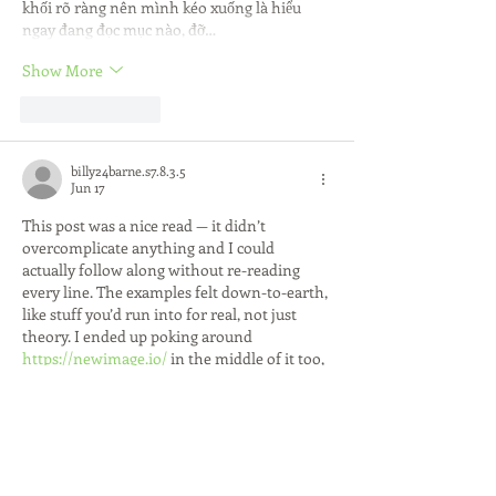
khối rõ ràng nên mình kéo xuống là hiểu 
ngay đang đọc mục nào, đỡ…
Show More
Like
Reply
billy24barne.s7.8.3.5
Jun 17
This post was a nice read — it didn’t 
overcomplicate anything and I could 
actually follow along without re-reading 
every line. The examples felt down-to-earth, 
like stuff you’d run into for real, not just 
theory. I ended up poking around 
https://newimage.io/
 in the middle of it too, 
and it has a similar vibe where things are 
explained without a ton of fluff. What I liked 
most here is how the main points are 
broken up so you can skim and…
Show More