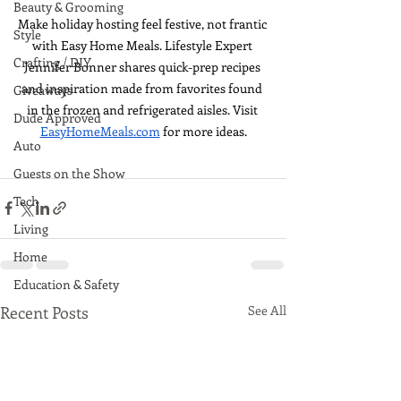
Beauty & Grooming
Make holiday hosting feel festive, not frantic 
Style
with Easy Home Meals. Lifestyle Expert 
Crafting / DIY
Jennifer Bonner shares quick-prep recipes 
and inspiration made from favorites found 
Giveaways
in the frozen and refrigerated aisles. Visit 
Dude Approved
EasyHomeMeals.com
 for more ideas.
Auto
Guests on the Show
Tech
Living
Home
Education & Safety
Recent Posts
See All