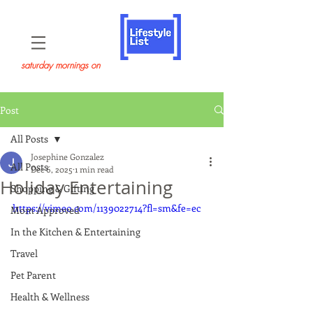
saturday mornings on
Post
All Posts
Josephine Gonzalez
All Posts
Dec 6, 2025
1 min read
Holiday Entertaining
Shopping & Gifting
https://vimeo.com/1139022714?fl=sm&fe=ec
Mom Approved
In the Kitchen & Entertaining
Travel
Pet Parent
Health & Wellness