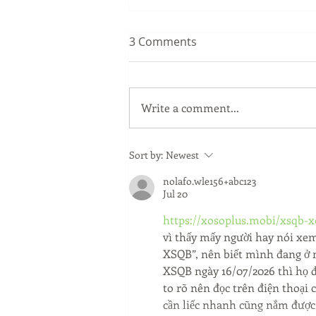
3 Comments
Write a comment...
Sip Smarter This Summer:
Sort by:
Newest
Sustainable Swaps that
nolafo.wle156+abc123
Protect the Planet
Jul 20
https://xosoplus.mobi/xsqb-
vì thấy mấy người hay nói xe
XSQB”, nên biết mình đang ở m
XSQB ngày 16/07/2026 thì họ để
to rõ nên đọc trên điện thoại 
cần liếc nhanh cũng nắm được 