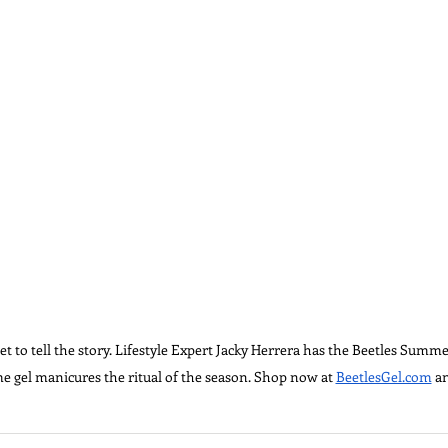
t to tell the story. Lifestyle Expert Jacky Herrera has the Beetles Summe
e gel manicures the ritual of the season. Shop now at 
BeetlesGel.com
 a