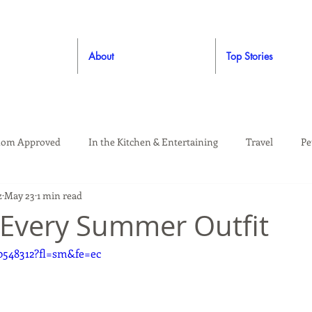
About
Top Stories
om Approved
In the Kitchen & Entertaining
Travel
Pe
z
May 23
1 min read
rooming
Style
Crafting / DIY
Giveaways
Dude Ap
r Every Summer Outfit
0548312?fl=sm&fe=ec
Living
Home
Education & Safety