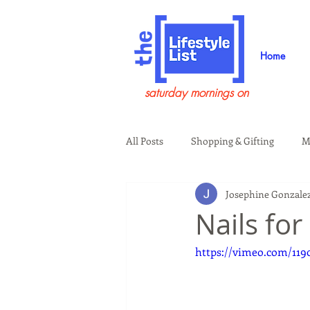
Home
saturday mornings on
All Posts
Shopping & Gifting
M
Josephine Gonzale
Health & Wellness
Beauty & G
Nails fo
https://vimeo.com/119
Guests on the Show
Tech