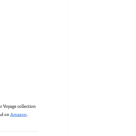
r Voyage collection 
nd on 
Amazon
.