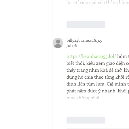
là cái bảng giải xếp thẳng hàn
Like
Reply
billy24barne.s7.8.3.5
Jul 06
https://keonhacai55.lol/
 hôm t
biết thôi, kiểu xem giao diện 
thấy trang nhìn khá dễ thở, k
dung họ chia theo từng khối rõ
dính liền tùm lum. Cái mình t
phát nắm được ý nhanh, khỏi p
mục không phải…
Like
Reply