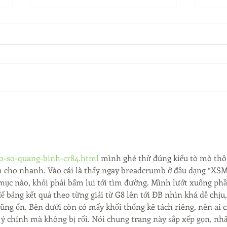
Back-to-School Bedding
Laun
Essentials
Step
Succ
xo-so-quang-binh-cr84.html
 mình ghé thử đúng kiểu tò mò thôi
m cho nhanh. Vào cái là thấy ngay breadcrumb ở đầu dạng “XSM
ục nào, khỏi phải bấm lui tới tìm đường. Mình lướt xuống phầ
 bảng kết quả theo từng giải từ G8 lên tới ĐB nhìn khá dễ chịu,
cũng ổn. Bên dưới còn có mấy khối thống kê tách riêng, nên ai c
ý chính mà không bị rối. Nói chung trang này sắp xếp gọn, nhấ