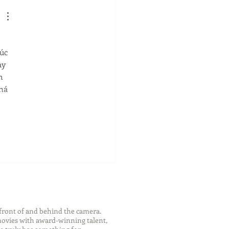
 
úc 
ay 
m 
há 
front of and behind the camera.
 movies with award-winning talent,