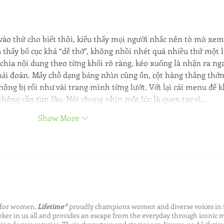
vào thử cho biết thôi, kiểu thấy mọi người nhắc nên tò mò xem
à thấy bố cục khá “dễ thở”, không nhồi nhét quá nhiều thứ một l
chia nội dung theo từng khối rõ ràng, kéo xuống là nhận ra ng
ải đoán. Mấy chỗ dạng bảng nhìn cũng ổn, cột hàng thẳng thớ
hông bị rối như vài trang mình từng lướt. Với lại cái menu để k
không cần tìm lâu. Nói chung nhìn một lúc là quen tay vì…
Show More
n for women,
Lifetime®
proudly champions women and diverse voices in 
eeker in us all and provides an escape from the everyday through iconic