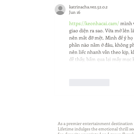
katrinacha.vez.52.0.2
Jun 16
https://keonhacai.cam/
 mình 
giao diện ra sao. Vừa mở lên l
nên mắt đỡ mệt. Mình để ý họ 
phần nào nằm ở đâu, không ph
nên liếc nhanh vẫn theo kịp, k
dễ thấy, bấm qua lại mấy mục 
Like
Reply
As a premier entertainment destinatio
Lifetime indulges the emotional thrill s